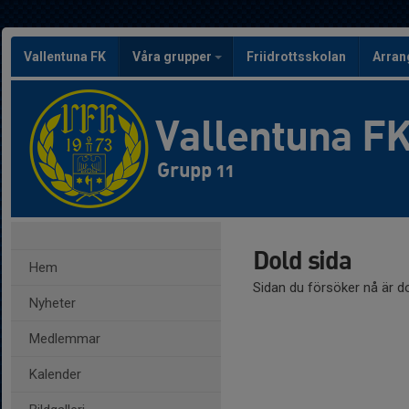
Vallentuna FK
Våra grupper
Friidrottsskolan
Arra
Vallentuna F
Grupp 11
Dold sida
Hem
Sidan du försöker nå är d
Nyheter
Medlemmar
Kalender