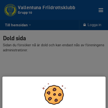
Vallentuna Friidrottsklubb
Grupp 10
Logga in
Till hemsidan
Dold sida
Sidan du försöker nå är dold och kan endast nås av föreningens
administratörer.