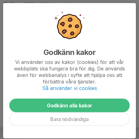
20 apr, 08:35
0 kommentarer
Inbjudan & PM Midsommarspelen 2026
Läs mer
Midsommarspelen 1500m
20 apr, 08:19
0 kommentarer
Godkänn kakor
Den 23:e Juni välkomnar Vallentuna Friidrottsklubb löpare på alla
Vi använder oss av kakor (cookies) för att vår
nivåer till Vallentuna IP för en tävling på 1500m, den distans som
webbplats ska fungera bra för dig. De används
ofta kallas löpningens blå band. En distans för dig som föredrar
även för webbanalys i syfte att hjälpa oss att
att riva av plåstret...
förbättra våra tjänster.
Så använder vi cookies
Läs mer
Godkänn alla kakor
Bara nödvändiga