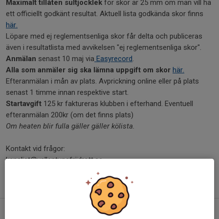
Maximalt tillåten sultjocklek
för skor är 25 mm om man vill ha
ett officiellt godkänt resultat. Aktuell lista godkända skor finns
här.
Löpare med ej reglementsenliga skor får delta och publiceras
även i resultatlista med avvikelsen "ej reglementsenliga skor".
Anmälan
senast 10 maj via
Easyrecord
.
Alla som anmäler sig ska lämna uppgift om skor
här.
Efteranmälan i mån av plats. Avprickning online eller på plats
senast 1 timme innan respektive start.
Startavgift
125 kr faktureras klubben i efterhand. Eventuell
efteranmälan 200kr (om det finns plats)
Om heaten blir fulla gäller gäller kölista.
Kontakt vid frågor:
kansliet@vallentunafriidrott.se
Välkomna!
Heetindelning Arenamilen