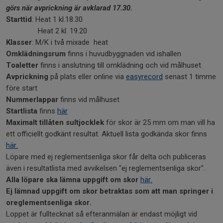
görs när avprickning är avklarad 17.30.
Starttid
: Heat 1 kl.18.30
Heat 2 kl. 19.20
Klasser
: M/K i två mixade heat
Omklädningsrum
finns i huvudbyggnaden vid ishallen
Toaletter
finns i anslutning till omklädning och vid målhuset
Avprickning
på plats eller online via
easyrecord
senast 1 timme
före start
Nummerlappar
finns vid målhuset
Startlista
finns
här
Maximalt tillåten sultjocklek
för skor är 25 mm om man vill ha
ett officiellt godkänt resultat. Aktuell lista godkända skor finns
här.
Löpare med ej reglementsenliga skor får delta och publiceras
även i resultatlista med avvikelsen "ej reglementsenliga skor".
Alla löpare ska lämna uppgift om skor
här.
Ej lämnad uppgift om skor betraktas som att man springer i
oreglementsenliga skor.
Loppet är fulltecknat så efteranmälan är endast möjligt vid