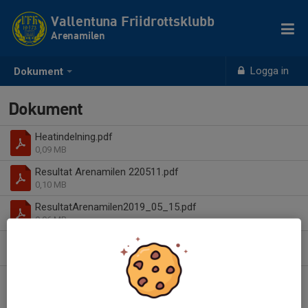
Vallentuna Friidrottsklubb
Arenamilen
Logga in
Dokument
Dokument
Heatindelning.pdf
0,09 MB
Resultat Arenamilen 220511.pdf
0,10 MB
ResultatArenamilen2019_05_15.pdf
0,06 MB
World Athletics Approved Shoe List (as at 3 Februa-1.pdf
0,45 MB
| Aktuell skolista 230203