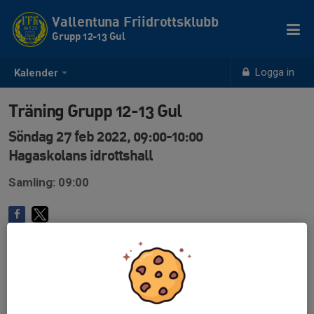
Vallentuna Friidrottsklubb
Grupp 12-13 Gul
Logga in
Kalender
Träning Grupp 12-13 Gul
Söndag 27 feb 2022, 09:00-10:00
Hagaskolans idrottshall
Samling: 09:00