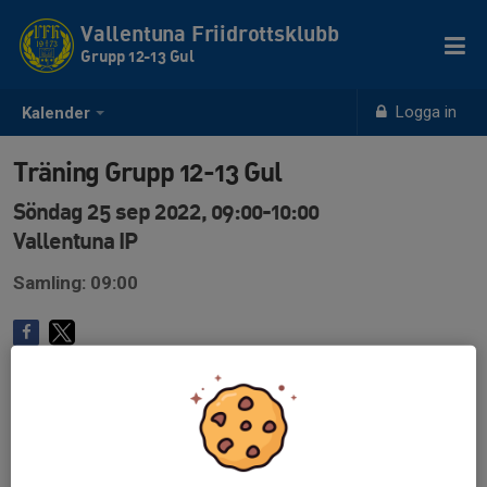
Vallentuna Friidrottsklubb
Grupp 12-13 Gul
Logga in
Kalender
Träning Grupp 12-13 Gul
Söndag 25 sep 2022, 09:00-10:00
Vallentuna IP
Samling: 09:00