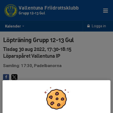
Vallentuna Friidrottsklubb
Grupp 12-13 Gul
Logga in
Kalender
Löpträning Grupp 12-13 Gul
Tisdag 30 aug 2022, 17:30-18:15
Löparspåret Vallentuna IP
Samling: 17:30, Padelbanorna