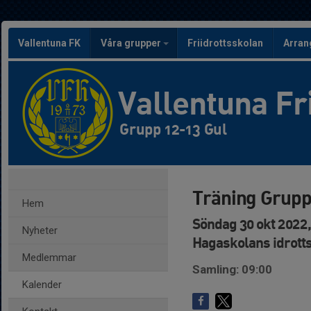
Vallentuna FK
Våra grupper
Friidrottsskolan
Arra
Vallentuna Fr
Grupp 12-13 Gul
Träning Grupp
Hem
Söndag 30 okt 2022,
Nyheter
Hagaskolans idrotts
Medlemmar
Samling: 09:00
Kalender