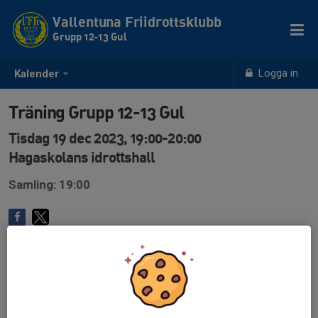
Vallentuna Friidrottsklubb
Grupp 12-13 Gul
Logga in
Kalender
Träning Grupp 12-13 Gul
Tisdag 19 dec 2023, 19:00-20:00
Hagaskolans idrottshall
Samling: 19:00