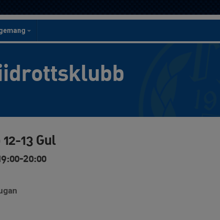
ngemang
iidrottsklubb
 12-13 Gul
19:00-20:00
tugan