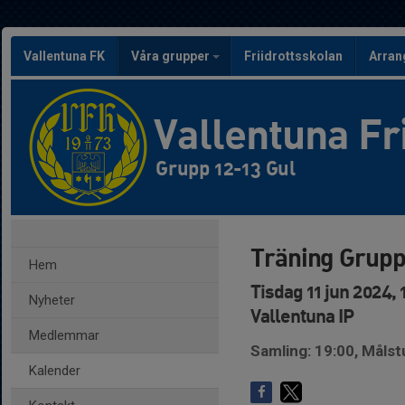
Vallentuna FK
Våra grupper
Friidrottsskolan
Arra
Vallentuna Fr
Grupp 12-13 Gul
Träning Grupp
Hem
Tisdag 11 jun 2024, 
Nyheter
Vallentuna IP
Medlemmar
Samling: 19:00, Måls
Kalender