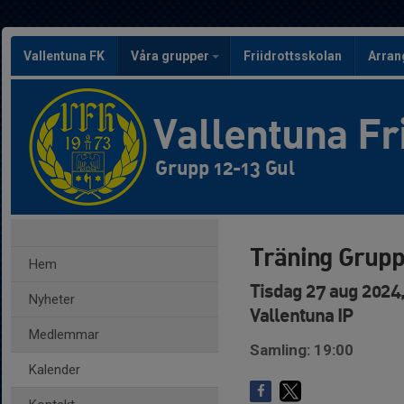
Vallentuna FK
Våra grupper
Friidrottsskolan
Arra
Vallentuna Fr
Grupp 12-13 Gul
Träning Grupp
Hem
Tisdag 27 aug 2024,
Nyheter
Vallentuna IP
Medlemmar
Samling: 19:00
Kalender