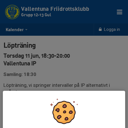
Vallentuna Friidrottsklubb
Grupp 12-13 Gul
Logga in
Kalender
Löpträning
Torsdag 11 jun, 18:30-20:00
Vallentuna IP
Samling: 18:30
Löpträning, vi springer intervaller på IP alternativt i
spåret.