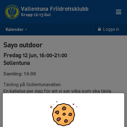
Vallentuna Friidrottsklubb
Grupp 12-13 Gul
Logga in
Kalender
Sayo outdoor
Fredag 12 jun, 16:00-21:00
Sollentuna
Samling: 16:00
Tävling på Sollentunavallen.
En kallelse per dag för att vi ser vilka som ska tävla.
Gör anmälan i easyrecord själv.
https://easyrecord.se/entry?c=cbuPEE
Mer om Tävlingen:
https://www.turebergfriidrott.se/sida/?ID=594507