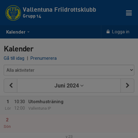
Vallentuna Friidrottsklubb
Grupp 14
Logga in
Kalender
Kalender
Gå till idag
|
Prenumerera
Juni 2024
1
10:30
Utomhusträning
12:00
Lör
Vallentuna IP
2
Sön
v.23