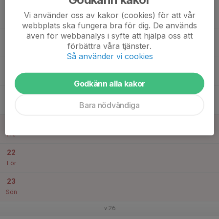
17
Vi använder oss av kakor (cookies) för att vår
Mån
webbplats ska fungera bra för dig. De används
även för webbanalys i syfte att hjälpa oss att
18
förbättra våra tjänster.
Tis
Så använder vi cookies
19
Ons
Godkänn alla kakor
20
Bara nödvändiga
Tor
21
Fre
22
Lör
23
Sön
v.26