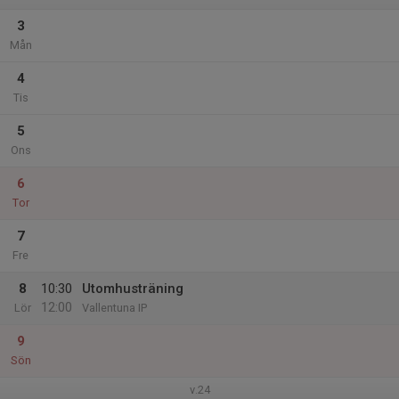
3
Mån
4
Tis
5
Ons
6
Tor
7
Fre
8
10:30
Utomhusträning
12:00
Lör
Vallentuna IP
9
Sön
v.24