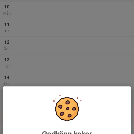
10
Mån
11
Tis
12
Ons
13
Tor
14
Fre
15
10:30
Utomhusträning
12:00
Lör
Vallentuna IP
16
Sön
v.25
Godkänn kakor