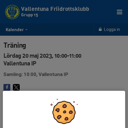
Vallentuna Friidrottsklubb
Grupp 15
Logga in
Kalender
Träning
Lördag 20 maj 2023, 10:00-11:00
Vallentuna IP
Samling: 10:00, Vallentuna IP