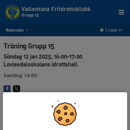
Vallentuna Friidrottsklubb
Grupp 15
Logga in
Kalender
Träning Grupp 15
Söndag 12 jan 2025, 16:00-17:00
Lovisedalsskolans idrottshall
Samling: 16:00