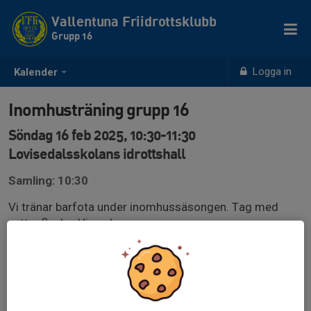
Vallentuna Friidrottsklubb
Grupp 16
Logga in
Kalender
Inomhusträning grupp 16
Söndag 16 feb 2025, 10:30-11:30
Lovisedalsskolans idrottshall
Samling: 10:30
Vi tränar barfota under inomhussäsongen. Tag med
vattenflaska. Vi ses!