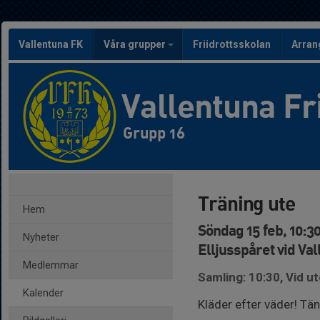
Vallentuna FK
Våra grupper
Friidrottsskolan
Arra
Vallentuna Fr
Grupp 16
Träning ute
Hem
Söndag 15 feb, 10:30
Nyheter
Elljusspåret vid Val
Medlemmar
Samling: 10:30, Vid u
Kalender
Kläder efter väder! Tän