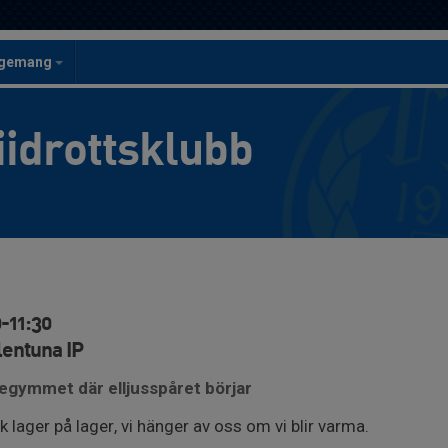
ngemang
iidrottsklubb
-11:30
lentuna IP
tegymmet där elljusspåret börjar
k lager på lager, vi hänger av oss om vi blir varma.