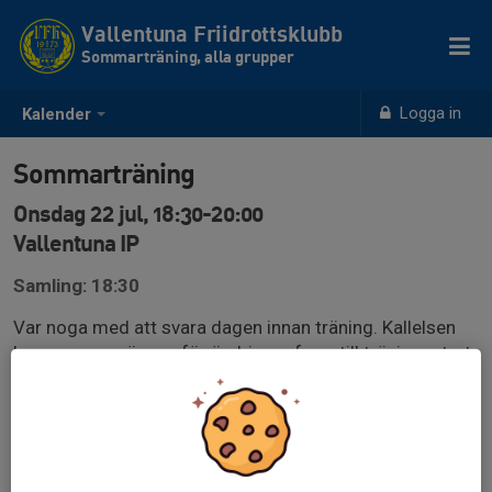
Vallentuna Friidrottsklubb
Sommarträning, alla grupper
Logga in
Kalender
Sommarträning
Onsdag 22 jul, 18:30-20:00
Vallentuna IP
Samling: 18:30
Var noga med att svara dagen innan träning. Kallelsen
kommer vara öppen för ändringar fram till träningsstart
(utnyttja inte detta utan svara dagen innan). Du måste
kontrollera innan träning så det inte skett förändringar
gällande tränare på plats pga sena förhinder