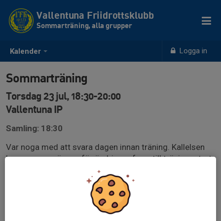
Vallentuna Friidrottsklubb
Sommarträning, alla grupper
Logga in
Kalender
Sommarträning
Torsdag 23 jul, 18:30-20:00
Vallentuna IP
Samling: 18:30
Var noga med att svara dagen innan träning. Kallelsen
kommer vara öppen för ändringar fram till träningsstart
(utnyttja inte detta utan svara dagen innan). Du måste
kontrollera innan träning så det inte skett förändringar
gällande tränare på plats pga sena förhinder