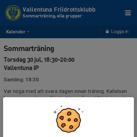
Vallentuna Friidrottsklubb
Sommarträning, alla grupper
Logga in
Kalender
Sommarträning
Torsdag 30 jul, 18:30-20:00
Vallentuna IP
Samling: 18:30
Var noga med att svara dagen innan träning. Kallelsen
kommer vara öppen för ändringar fram till träningsstart
(utnyttja inte detta utan svara dagen innan). Du måste
kontrollera innan träning så det inte skett förändringar
gällande tränare på plats pga sena förhinder