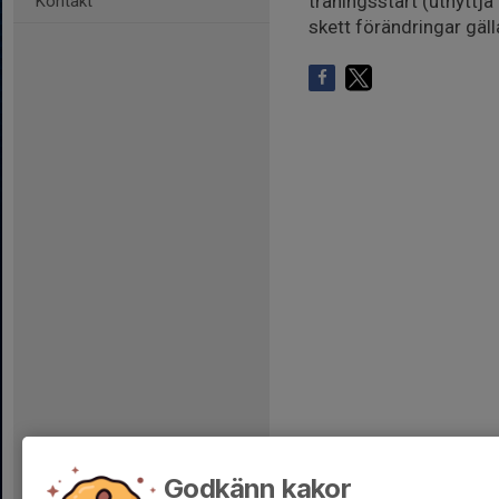
träningsstart (utnyttja
Kontakt
skett förändringar gäl
Godkänn kakor