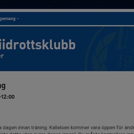
ngemang
iidrottsklubb
er
ng
-12:00
 dagen innan träning. Kallelsen kommer vara öppen för ändri