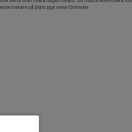
 inte detta utan svara dagen innan). Du måste kontrollera inn
lande tränare på plats pga sena förhinder