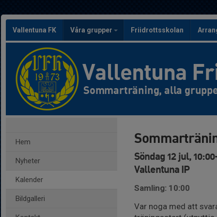
Vallentuna FK
Våra grupper
Friidrottsskolan
Arra
Vallentuna Fr
Sommarträning, alla grupp
Sommarträni
Hem
Söndag 12 jul, 10:00
Nyheter
Vallentuna IP
Kalender
Samling: 10:00
Bildgalleri
Var noga med att svara