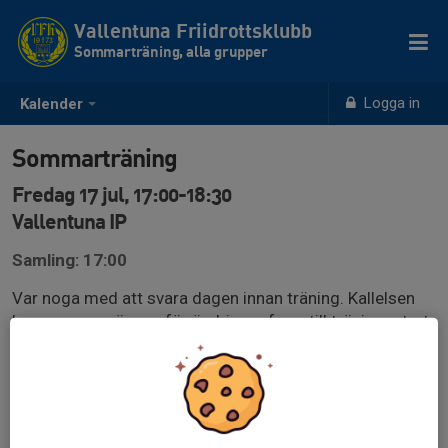
Vallentuna Friidrottsklubb
Sommarträning, alla grupper
Logga in
Kalender
Sommarträning
Fredag 17 jul, 17:00-18:30
Vallentuna IP
Samling: 17:00
Var noga med att svara dagen innan träning. Kallelsen
kommer vara öppen för ändringar fram till träningsstart
(utnyttja inte detta utan svara dagen innan). Du måste
kontrollera innan träning så det inte skett förändringar
gällande tränare på plats pga sena förhinder