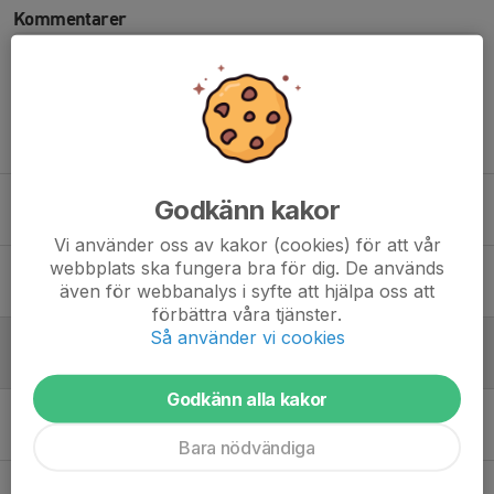
Kommentarer
Helena Hellgren
24 maj, 21:51
Bra jobbat!!! ☀️
Tidigare nyheter
Dags för uppstart av höstterminen
Godkänn kakor
30 jul, 21:28
0
Vi använder oss av kakor (cookies) för att vår
webbplats ska fungera bra för dig. De används
Secondhand låda
även för webbanalys i syfte att hjälpa oss att
17 jun, 09:44
0
förbättra våra tjänster.
Så använder vi cookies
Täby open 23 maj
24 maj, 21:03
1
Godkänn alla kakor
Beställning av klubbkläder, senast söndag 24/5
19 maj, 20:51
0
Bara nödvändiga
Beställning av klubbkläder