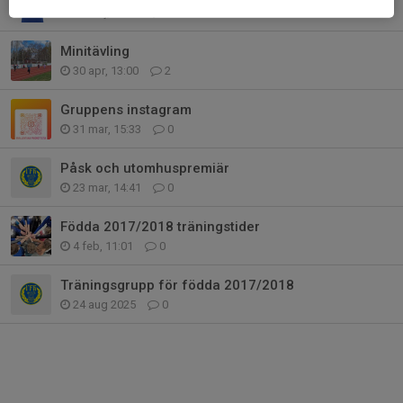
11 maj, 22:09
1
Minitävling
30 apr, 13:00
2
Gruppens instagram
31 mar, 15:33
0
Påsk och utomhuspremiär
23 mar, 14:41
0
Födda 2017/2018 träningstider
4 feb, 11:01
0
Träningsgrupp för födda 2017/2018
24 aug 2025
0