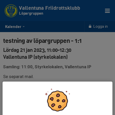
Vallentuna Friidrottsklubb
Löpargruppen
Logga in
Kalender
testning av löpargruppen - 1:1
Lördag 21 jan 2023, 11:00-12:30
Vallentuna IP (styrkelokalen)
Samling: 11:00, Styrkelokalen, Vallentuna IP
Se separat mail.