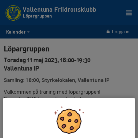
Vallentuna Friidrottsklubb
Löpargruppen
Logga in
Kalender
Löpargruppen
Torsdag 11 maj 2023, 18:00-19:30
Vallentuna IP
Samling: 18:00, Styrkelokalen, Vallentuna IP
Välkommen på träning med löpargruppen!
Se vecko-SMS för upplägg/underlag.