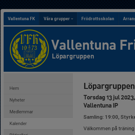
Vallentuna FK
Våra grupper
Friidrottsskolan
Arra
Vallentuna Fr
Löpargruppen
Löpargruppen
Hem
Torsdag 13 jul 2023
Nyheter
Vallentuna IP
Medlemmar
Samling: 19:00, Styrk
Kalender
Välkommen på träning 