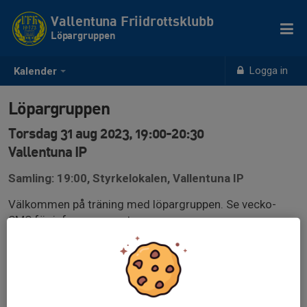
Vallentuna Friidrottsklubb
Löpargruppen
Logga in
Kalender
Löpargruppen
Torsdag 31 aug 2023, 19:00-20:30
Vallentuna IP
Samling: 19:00, Styrkelokalen, Vallentuna IP
Välkommen på träning med löpargruppen. Se vecko-
SMS för info om passet.