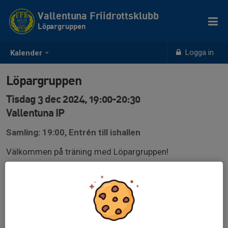
Vallentuna Friidrottsklubb
Löpargruppen
Logga in
Kalender
Löpargruppen
Tisdag 3 dec 2024, 19:00-20:30
Vallentuna IP
Samling: 19:00, Entrén till ishallen
Välkommen på träning med Löpargruppen!