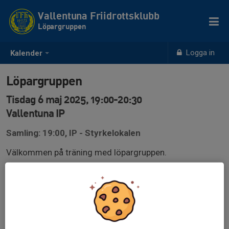
Vallentuna Friidrottsklubb
Löpargruppen
Logga in
Kalender
Löpargruppen
Tisdag 6 maj 2025, 19:00-20:30
Vallentuna IP
Samling: 19:00, IP - Styrkelokalen
Välkommen på träning med löpargruppen.