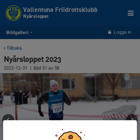
Vallentuna Friidrottsklubb
Nyårsloppet
Logga in
Bildgalleri
Tillbaka
Nyårsloppet 2023
2023-12-31
|
Bild
51
av 58