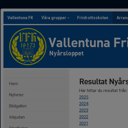
Vallentuna FK
Våra grupper
Friidrottsskolan
Arra
Vallentuna Fr
Nyårsloppet
Resultat Nyår
Hem
Här hittar du resultat från
Nyheter
2025
2024
Bildgalleri
2023
2022
Inbjudan
2021