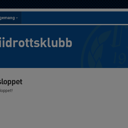
ngemang
iidrottsklubb
sloppet
 loppet!