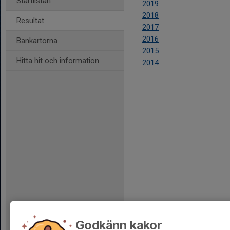
Startlistan
2019
2018
Resultat
2017
2016
Bankartorna
2015
Hitta hit och information
2014
Godkänn kakor