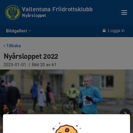
Vallentuna Friidrottsklubb
Nyårsloppet
Logga in
Bildgalleri
Tillbaka
Nyårsloppet 2022
2023-01-01
|
Bild
20
av 61