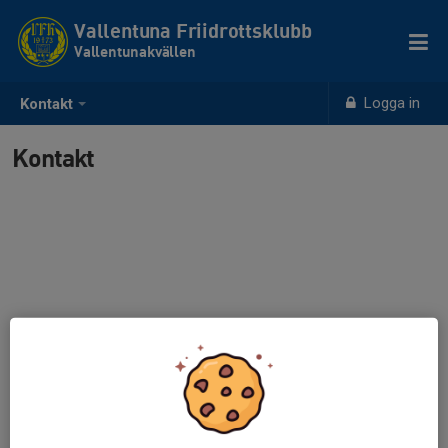
Vallentuna Friidrottsklubb
Vallentunakvällen
Logga in
Kontakt
Kontakt