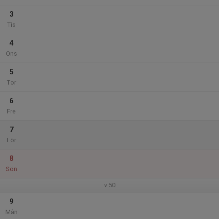
3
Tis
4
Ons
5
Tor
6
Fre
7
Lör
8
Sön
v.50
9
Mån