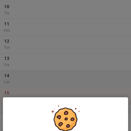
10
Tis
11
Ons
12
Tor
13
Fre
14
Lör
15
Sön
v.51
16
Mån