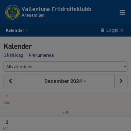
Vallentuna Friidrottsklubb
Arenamilen
Logga in
Kalender
Kalender
Gå till idag
|
Prenumerera
December 2024
1
Sön
v.49
2
Mån