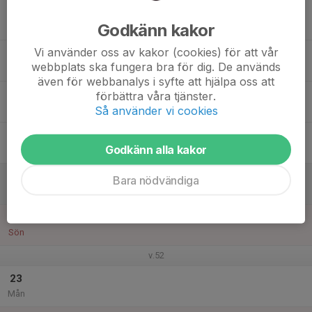
17
Godkänn kakor
Tis
Vi använder oss av kakor (cookies) för att vår
18
webbplats ska fungera bra för dig. De används
Ons
även för webbanalys i syfte att hjälpa oss att
19
förbättra våra tjänster.
Så använder vi cookies
Tor
20
Godkänn alla kakor
Fre
21
09:00
Avslutning Ninja World
Bara nödvändiga
11:00
Lör
Ninja World - Sportsclub
22
Sön
v.52
23
Mån