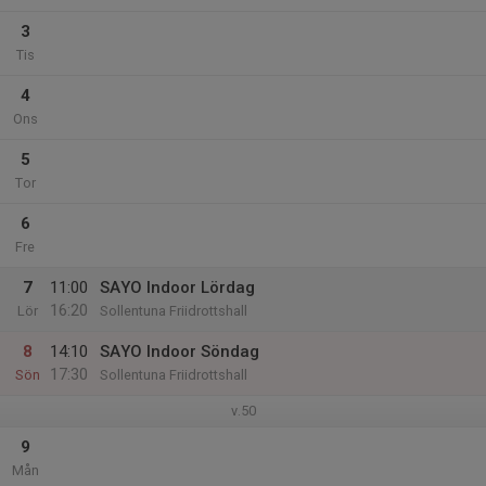
3
Tis
4
Ons
5
Tor
6
Fre
7
11:00
SAYO Indoor Lördag
16:20
Lör
Sollentuna Friidrottshall
8
14:10
SAYO Indoor Söndag
17:30
Sön
Sollentuna Friidrottshall
v.50
9
Mån