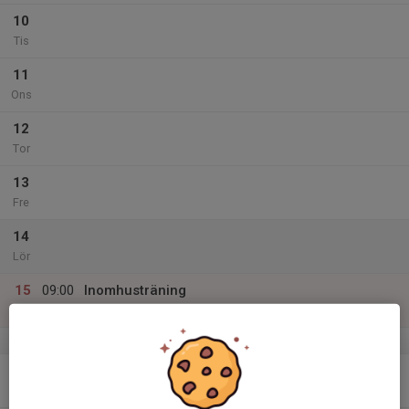
10
Tis
11
Ons
12
Tor
13
Fre
14
Lör
15
09:00
Inomhusträning
10:15
Sön
Lovisedalsskolans idrottshall
v.51
16
Mån