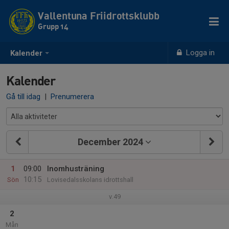
Vallentuna Friidrottsklubb
Grupp 14
Logga in
Kalender
Kalender
Gå till idag
|
Prenumerera
December 2024
1
09:00
Inomhusträning
10:15
Sön
Lovisedalsskolans idrottshall
v.49
2
Mån