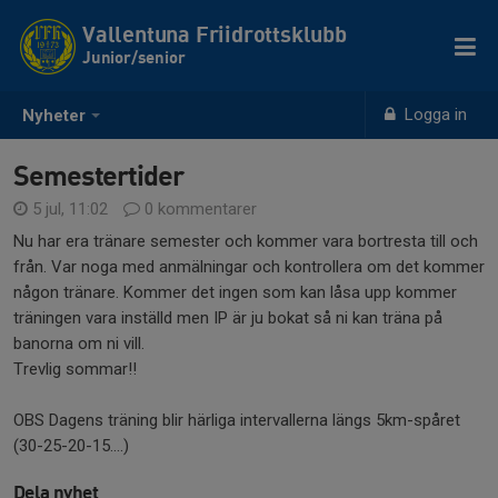
Vallentuna Friidrottsklubb
Junior/senior
Logga in
Nyheter
Semestertider
5 jul, 11:02
0 kommentarer
Nu har era tränare semester och kommer vara bortresta till och
från. Var noga med anmälningar och kontrollera om det kommer
någon tränare. Kommer det ingen som kan låsa upp kommer
träningen vara inställd men IP är ju bokat så ni kan träna på
banorna om ni vill.
Trevlig sommar!!
OBS Dagens träning blir härliga intervallerna längs 5km-spåret
(30-25-20-15....)
Dela nyhet