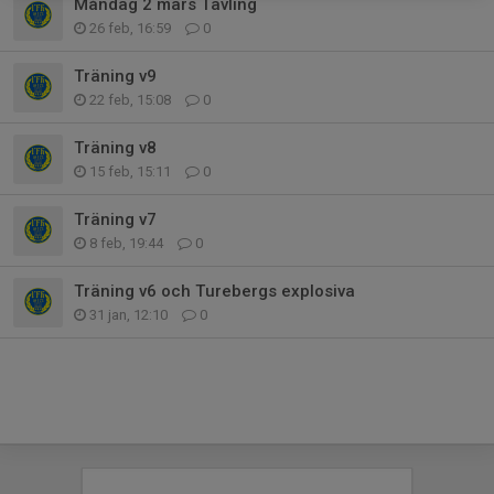
Måndag 2 mars Tävling
26 feb, 16:59
0
Träning v9
22 feb, 15:08
0
Träning v8
15 feb, 15:11
0
Träning v7
8 feb, 19:44
0
Träning v6 och Turebergs explosiva
31 jan, 12:10
0