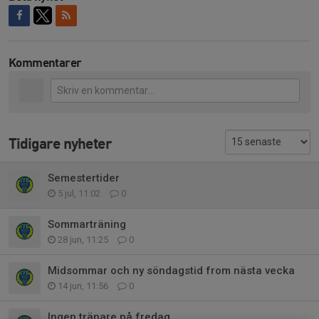
Kommentarer
Tidigare nyheter
Semestertider
5 jul, 11:02
0
Sommarträning
28 jun, 11:25
0
Midsommar och ny söndagstid from nästa vecka
14 jun, 11:56
0
Ingen tränare på fredag