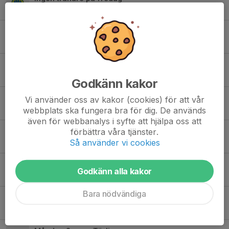
3 jun, 17:32
0
Tävlingsdags på bana
31 maj, 10:53
0
Strömmingsloppet 23 maj
7 maj, 19:26
0
Godkänn kakor
Träningsinfo
Vi använder oss av kakor (cookies) för att vår
12 apr, 10:05
0
webbplats ska fungera bra för dig. De används
även för webbanalys i syfte att hjälpa oss att
Påsklov och träningsinfo
förbättra våra tjänster.
Så använder vi cookies
31 mar, 21:50
0
Ledare till friidrottsskolan 2026
Godkänn alla kakor
8 mar, 11:26
0
Bara nödvändiga
Lovisedalskolans sporthall redo igen
7 mar, 10:25
0