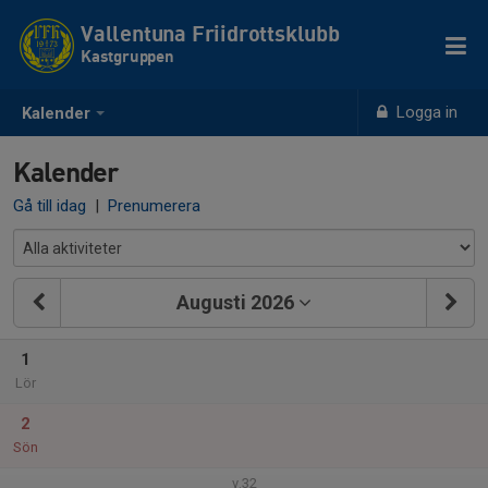
Vallentuna Friidrottsklubb
Kastgruppen
Logga in
Kalender
Kalender
Gå till idag
|
Prenumerera
Augusti 2026
1
Lör
2
Sön
v.32