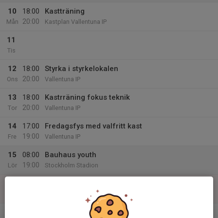
10
18:00
Kastträning
20:00
Mån
Kastplan Vallentuna IP
11
Tis
12
18:00
Styrka i styrkelokalen
20:00
Ons
Vallentuna IP
13
18:00
Kastrräning fokus teknik
20:00
Tor
Vallentuna IP
14
17:00
Fredagsfys med valfritt kast
19:00
Fre
Vallentuna IP
15
08:00
Bauhaus youth
19:00
Lör
Stockholm Stadion
16
Sön
v.34