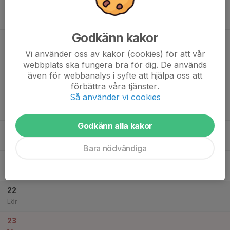
17
18:00
Kastträning
20:00
Mån
Kastplan Vallentuna IP
Godkänn kakor
18
Tis
Vi använder oss av kakor (cookies) för att vår
webbplats ska fungera bra för dig. De används
19
18:00
Styrka i styrkelokalen
även för webbanalys i syfte att hjälpa oss att
20:00
Ons
Vallentuna IP
förbättra våra tjänster.
Så använder vi cookies
20
18:00
Kastrräning fokus teknik
20:00
Tor
Vallentuna IP
Godkänn alla kakor
21
08:00
JSM P/F 19
19:00
Fre
Ljungby
Bara nödvändiga
17:00
Fredagsfys med valfritt kast
19:00
Vallentuna IP
22
Lör
23