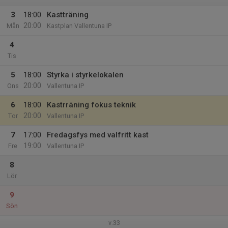
3
18:00
Kastträning
20:00
Mån
Kastplan Vallentuna IP
4
Tis
5
18:00
Styrka i styrkelokalen
20:00
Ons
Vallentuna IP
6
18:00
Kastrräning fokus teknik
20:00
Tor
Vallentuna IP
7
17:00
Fredagsfys med valfritt kast
19:00
Fre
Vallentuna IP
8
Lör
9
Sön
v.33