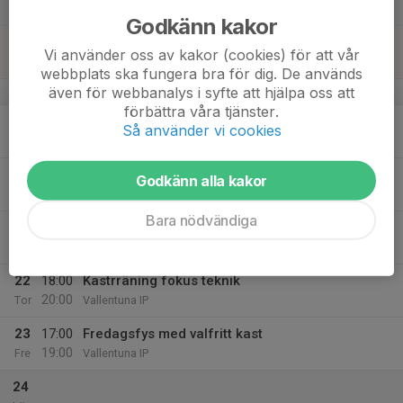
Lör
Godkänn kakor
18
Vi använder oss av kakor (cookies) för att vår
Sön
webbplats ska fungera bra för dig. De används
även för webbanalys i syfte att hjälpa oss att
v.43
förbättra våra tjänster.
19
18:00
Kastträning
Så använder vi cookies
20:00
Mån
Kastplan Vallentuna IP
20
Godkänn alla kakor
Tis
Bara nödvändiga
21
18:00
Styrka i styrkelokalen
20:00
Ons
Vallentuna IP
22
18:00
Kastrräning fokus teknik
20:00
Tor
Vallentuna IP
23
17:00
Fredagsfys med valfritt kast
19:00
Fre
Vallentuna IP
24