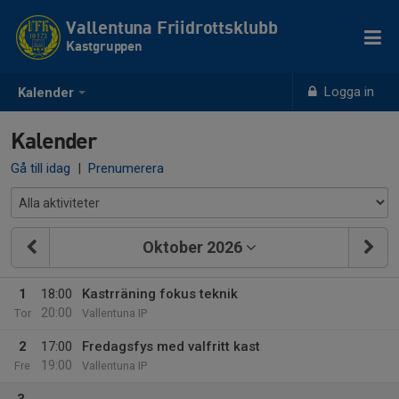
Vallentuna Friidrottsklubb
Kastgruppen
Logga in
Kalender
Kalender
Gå till idag
|
Prenumerera
Oktober 2026
1
18:00
Kastrräning fokus teknik
20:00
Tor
Vallentuna IP
2
17:00
Fredagsfys med valfritt kast
19:00
Fre
Vallentuna IP