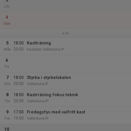
3
Lör
4
Sön
v.41
5
18:00
Kastträning
20:00
Mån
Kastplan Vallentuna IP
6
Tis
7
18:00
Styrka i styrkelokalen
20:00
Ons
Vallentuna IP
8
18:00
Kastrräning fokus teknik
20:00
Tor
Vallentuna IP
9
17:00
Fredagsfys med valfritt kast
19:00
Fre
Vallentuna IP
10