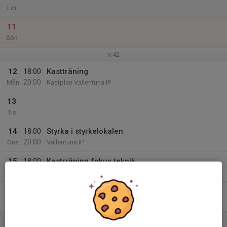
Lör
11
Sön
v.42
12
18:00
Kastträning
20:00
Mån
Kastplan Vallentuna IP
13
Tis
14
18:00
Styrka i styrkelokalen
20:00
Ons
Vallentuna IP
15
18:00
Kastrräning fokus teknik
20:00
Tor
Vallentuna IP
16
17:00
Fredagsfys med valfritt kast
19:00
Fre
Vallentuna IP
17