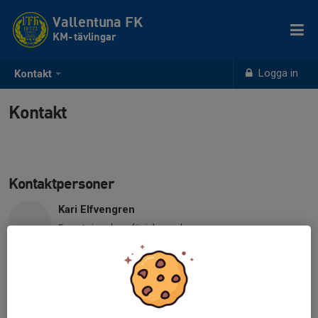
Vallentuna FK
KM- tävlingar
Logga in
Kontakt
Kontakt
Kontaktpersoner
Kari Elfvengren
E-post visas bara för inloggade