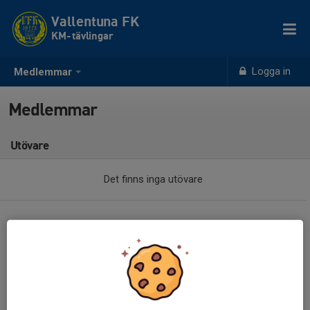
Vallentuna FK
KM- tävlingar
Logga in
Medlemmar
Medlemmar
Utövare
Det finns inga utövare