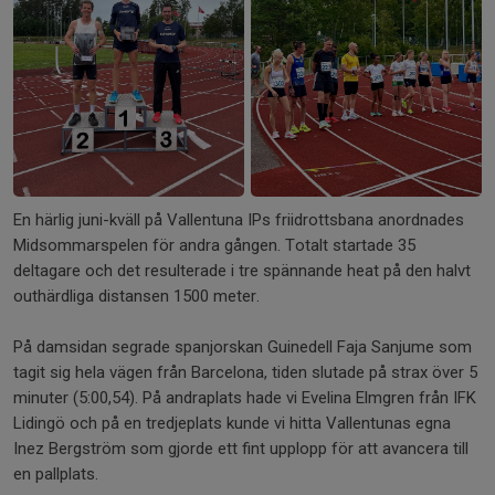
En härlig juni-kväll på Vallentuna IPs friidrottsbana anordnades
Midsommarspelen för andra gången. Totalt startade 35
deltagare och det resulterade i tre spännande heat på den halvt
outhärdliga distansen 1500 meter.
På damsidan segrade spanjorskan Guinedell Faja Sanjume som
tagit sig hela vägen från Barcelona, tiden slutade på strax över 5
minuter (5:00,54). På andraplats hade vi Evelina Elmgren från IFK
Lidingö och på en tredjeplats kunde vi hitta Vallentunas egna
Inez Bergström som gjorde ett fint upplopp för att avancera till
en pallplats.