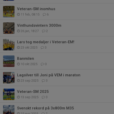
Veteran-SM inomhus
11 feb, 08:15
6
Vinthundsvintern 3000m
26 jan, 18:27
2
Lars tog medaljer i Veteran-EM!
23 okt 2025
3
Banmilen
10 okt 2025
0
Lagsilver till Joni på VEM i maraton
23 sep 2025
3
Veteran-SM 2025
13 sep 2025
3
Svenskt rekord på 3x800m M35
25 maj 2025
7