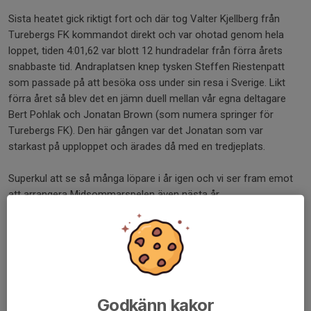
Sista heatet gick riktigt fort och där tog Valter Kjellberg från
Turebergs FK kommandot direkt och var ohotad genom hela
loppet, tiden 4:01,62 var blott 12 hundradelar från förra årets
snabbaste tid. Andraplatsen knep tysken Steffen Riestenpatt
som passade på att besöka oss under sin resa i Sverige. Likt
förra året så blev det en jämn duell mellan vår egna deltagare
Bert Pohlak och Jonatan Brown (som numera springer för
Turebergs FK). Den här gången var det Jonatan som var
starkast på upploppet och ärades då med en tredjeplats.
Superkul att se så många löpare i år igen och vi ser fram emot
att arrangera Midsommarspelen även nästa år.
Stort tack till alla som var med och gjorde tävlingen möjlig.
Resultaten i sin helhet hittar du här:
Resultat Midsommarspelen 2026
Godkänn kakor
Refererat av Axel Vickman, tävlingsledare