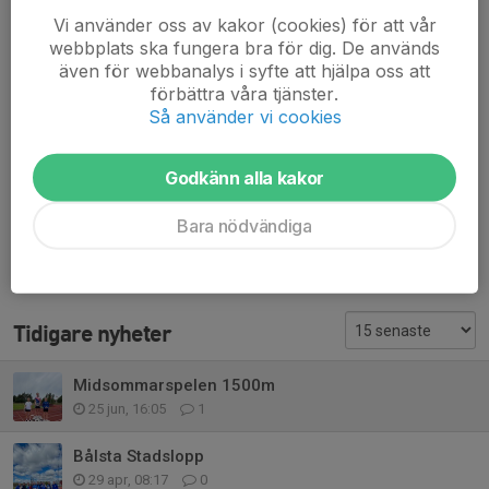
Vi använder oss av kakor (cookies) för att vår
Dela nyhet
webbplats ska fungera bra för dig. De används
även för webbanalys i syfte att hjälpa oss att
förbättra våra tjänster.
Så använder vi cookies
Kommentarer
Helena H.
26 jun, 15:58
Godkänn alla kakor
Så bra sprunget av er alla! Grattis!!
Bara nödvändiga
Tidigare nyheter
Midsommarspelen 1500m
25 jun, 16:05
1
Bålsta Stadslopp
29 apr, 08:17
0