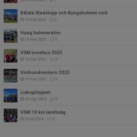
Bålsta Stadslopp och Kungsholmen runt
15 maj 2025
2
Haag halvmaraton
16 mar 2025
2
VSM inomhus 2025
16 mar 2025
3
Vinthundsvintern 2025
15 mar 2025
2
Lidingöloppet
29 sep 2024
3
VSM 10 km landsväg
25 jul 2024
3