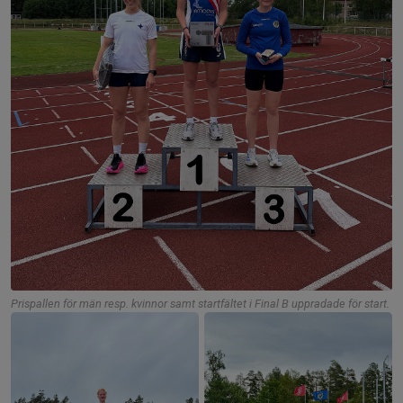
Prispallen för män resp. kvinnor samt startfältet i Final B uppradade för start.