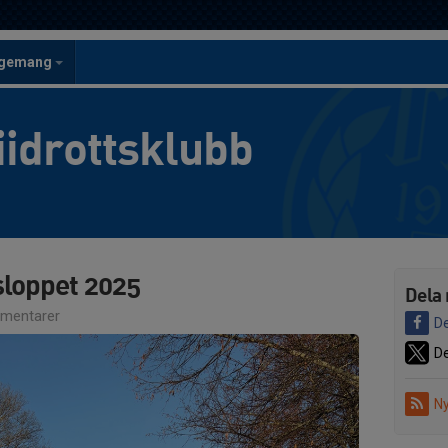
ngemang
iidrottsklubb
sloppet 2025
Dela 
mentarer
De
De
Ny