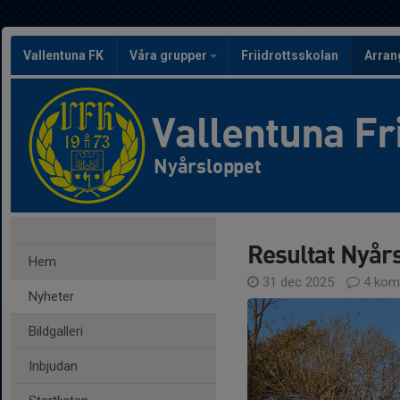
Vallentuna FK
Våra grupper
Friidrottsskolan
Arra
Vallentuna Fr
Nyårsloppet
Resultat Nyår
Hem
31 dec 2025
4 kom
Nyheter
Bildgalleri
Inbjudan