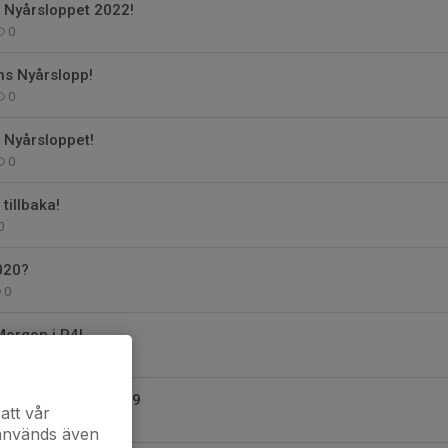
 Nyårsloppet 2022!
0
ns Nyårslopp!
0
 Nyårsloppet!
0
tillbaka!
0
020?
0
Morgon i P4!
0
 i Nyårsloppet 2019
att vår
0
 används även