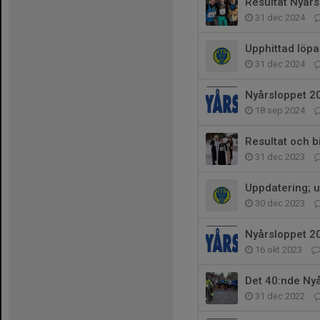
Resultat Nyårs
31 dec 2024
Upphittad löpa
31 dec 2024
Nyårsloppet 2
18 sep 2024
Resultat och b
31 dec 2023
Uppdatering; u
30 dec 2023
Nyårsloppet 2
16 okt 2023
Det 40:nde Nyå
31 dec 2022