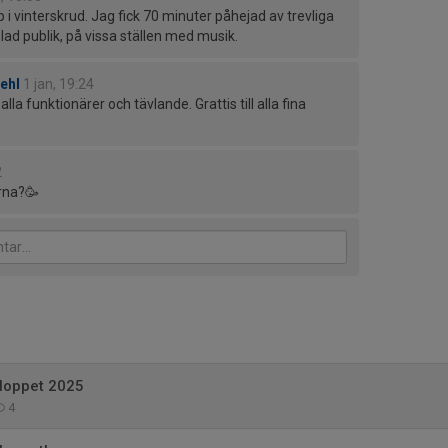
pp i vinterskrud. Jag fick 70 minuter påhejad av trevliga
lad publik, på vissa ställen med musik.
ehl
1 jan, 19:24
lla funktionärer och tävlande. Grattis till alla fina
2
rna?🥳
sloppet 2025
4