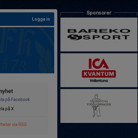
Sponsorer
Logga in
nyhet
la på Facebook
la på X
heter via RSS