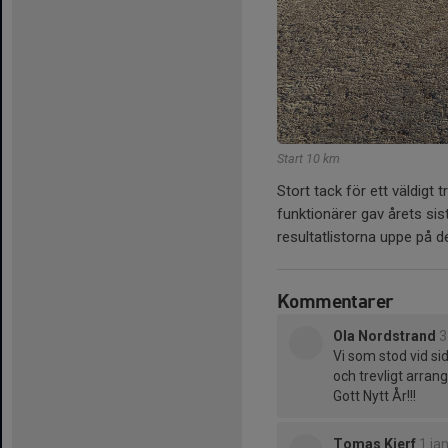
Start 10 km
Stort tack för ett väldigt 
funktionärer gav årets sis
resultatlistorna uppe på 
Kommentarer
Ola Nordstrand
3
Vi som stod vid si
och trevligt arran
Gott Nytt År!!!
Tomas Kjerf
1 ja