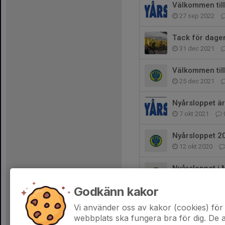
Välkommen till
27 sep 2022
Tack för dage
31 dec 2021
Välkommen till
25 dec 2021
Nyårsloppet är 
7 okt 2021
Nyårsloppet 2
12 okt 2020
Nyårsloppet i 
10 jan 2020
Godkänn kakor
Deltagarrekord
Vi använder oss av kakor (cookies) för 
3 jan 2020
webbplats ska fungera bra för dig. De