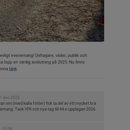
trevligt evenemang! Deltagare, väder, publik och
ta lopp en värdig avslutning på 2025. Nu finns
denna
länk
1 dec 2025
dan om (med kalla fötter) fick ta del av ett mycket bra
gemang. Tack VFK och nya tag till 44:e upplagan 2026.
n, 15:38