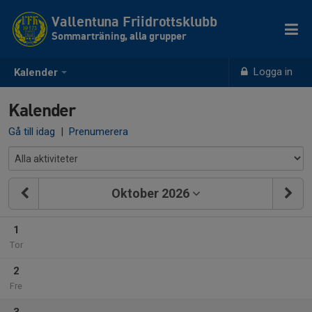
Vallentuna Friidrottsklubb
Sommarträning, alla grupper
Logga in
Kalender
Kalender
Gå till idag
|
Prenumerera
Oktober 2026
1
Tor
2
Fre