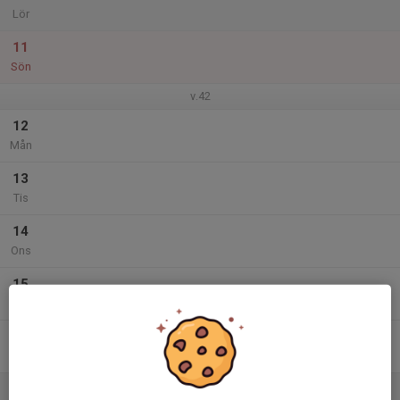
Lör
11
Sön
v.42
12
Mån
13
Tis
14
Ons
15
Tor
16
Fre
17