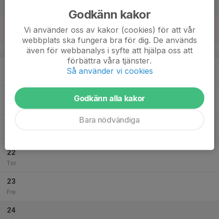
Lör
Godkänn kakor
18
Vi använder oss av kakor (cookies) för att vår
Sön
webbplats ska fungera bra för dig. De används
även för webbanalys i syfte att hjälpa oss att
v.43
förbättra våra tjänster.
19
Så använder vi cookies
Mån
20
Godkänn alla kakor
Tis
Bara nödvändiga
21
Ons
22
Tor
23
Fre
24