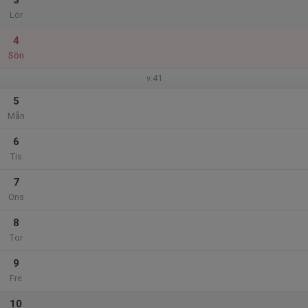
3
Lör
4
Sön
v.41
5
Mån
6
Tis
7
Ons
8
Tor
9
Fre
10