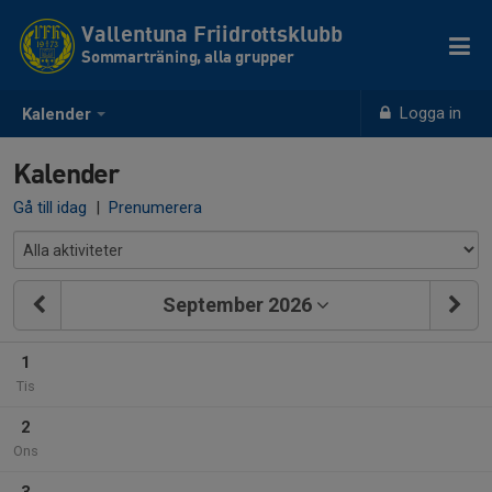
Vallentuna Friidrottsklubb
Sommarträning, alla grupper
Logga in
Kalender
Kalender
Gå till idag
|
Prenumerera
September 2026
1
Tis
2
Ons