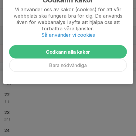
Tor
Vi använder oss av kakor (cookies) för att vår
18
webbplats ska fungera bra för dig. De används
Fre
även för webbanalys i syfte att hjälpa oss att
förbättra våra tjänster.
19
Så använder vi cookies
Lör
20
Godkänn alla kakor
Sön
Bara nödvändiga
v.39
21
Mån
22
Tis
23
Ons
24