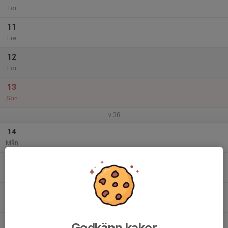
Tor
11
Fre
12
Lör
13
Sön
v.38
14
Mån
15
Tis
16
Ons
17
Godkänn kakor