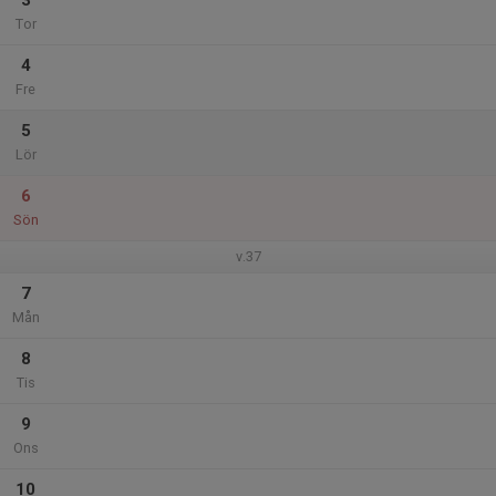
3
Tor
4
Fre
5
Lör
6
Sön
v.37
7
Mån
8
Tis
9
Ons
10