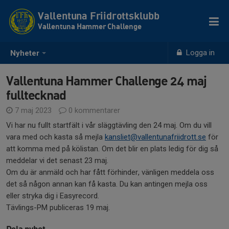
Vallentuna Friidrottsklubb
Vallentuna Hammer Challenge
Logga in
Nyheter
Vallentuna Hammer Challenge 24 maj
fulltecknad
7 maj 2023
0 kommentarer
Vi har nu fullt startfält i vår släggtävling den 24 maj. Om du vill
vara med och kasta så mejla
kansliet@vallentunafriidrott.se
för
att komma med på kölistan. Om det blir en plats ledig för dig så
meddelar vi det senast 23 maj.
Om du är anmäld och har fått förhinder, vänligen meddela oss
det så någon annan kan få kasta. Du kan antingen mejla oss
eller stryka dig i Easyrecord.
Tävlings-PM publiceras 19 maj.
Dela nyhet