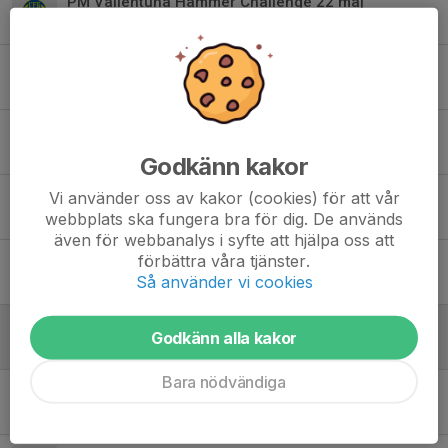
PM Vallentuna Hammer Challenge 22 maj
15 maj 2024
1
Vallentuna Hammer Challenge fulltecknad!
2 maj 2024
1
Inbjudan Vallentuna Hammer Challenge, onsdag 22 maj, 2024
23 apr 2024
0
Godkänn kakor
Vi använder oss av kakor (cookies) för att vår
Resultat Vallentuna Hammer Challenge 24 maj
webbplats ska fungera bra för dig. De används
25 maj 2023
1
även för webbanalys i syfte att hjälpa oss att
förbättra våra tjänster.
PM Vallentuna Hammer Challenge 24 maj
Så använder vi cookies
20 maj 2023
0
Vallentuna Hammer Challenge 24 maj fulltecknad
Godkänn alla kakor
7 maj 2023
0
Bara nödvändiga
Inbjudan Vallentuna Hammer Challenge 24 maj 2023
19 apr 2023
0