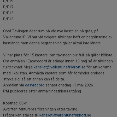
P/F19
P/F17
P/F15
P/F13
Obs! Tävlingen äger rum på vår nya kastplan på gräs, på
Vallentuna IP. Vi har vid tidigare tävlingar haft en begränsning av
kastlängd men denna begränsning gäller alltså inte längre.
Vi har plats för 15 kastare, om tävlingen blir full, så gäller kölista.
Om anmälan i Easyrecord är stängd innan 13 maj så är tävlingen
fulltecknad. Mejla
kansliet@
vallentunafriidrott.se
för att komma
med i kölistan. Anmälda kastare som får förhinder ombeds
stryka sig, så att annan kan få delta.
Anmälan via
easyrecord
senast onsdag 13 maj 2026.
PM
publiceras efter anmälningstidens utgång
Kostnad: 80kr.
Avgiften faktureras föreningen efter tävling.
Frågor kan ställas till
kansliet@
vallentunafriidrott.s
e