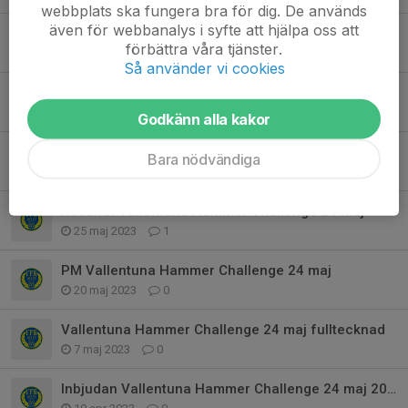
webbplats ska fungera bra för dig. De används
även för webbanalys i syfte att hjälpa oss att
PM Vallentuna Hammer Challenge 22 maj
förbättra våra tjänster.
15 maj 2024
1
Så använder vi cookies
Vallentuna Hammer Challenge fulltecknad!
2 maj 2024
1
Godkänn alla kakor
Inbjudan Vallentuna Hammer Challenge, onsdag 22 maj, 2024
Bara nödvändiga
23 apr 2024
0
Resultat Vallentuna Hammer Challenge 24 maj
25 maj 2023
1
PM Vallentuna Hammer Challenge 24 maj
20 maj 2023
0
Vallentuna Hammer Challenge 24 maj fulltecknad
7 maj 2023
0
Inbjudan Vallentuna Hammer Challenge 24 maj 2023