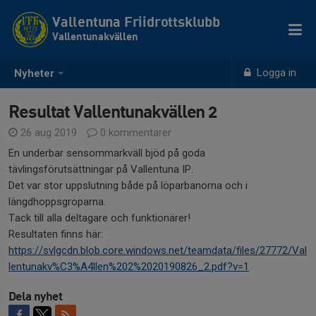
Vallentuna Friidrottsklubb
Vallentunakvällen
Logga in
Nyheter
Resultat Vallentunakvällen 2
26 aug 2019
0 kommentarer
En underbar sensommarkväll bjöd på goda
tävlingsförutsättningar på Vallentuna IP.
Det var stor uppslutning både på löparbanorna och i
längdhoppsgroparna.
Tack till alla deltagare och funktionärer!
Resultaten finns här:
https://svlgcdn.blob.core.windows.net/teamdata/files/27772/Val
lentunakv%C3%A4llen%202%2020190826_2.pdf?v=1
Dela nyhet