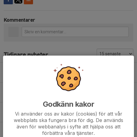
Kommentarer
Tidigare nyheter
PM och tidsprogram Vallentunakvällen 18/5
13 maj 2022
0
Dags för Vallentunakvällen 1, 18 maj!
8 apr 2022
0
Godkänn kakor
Tidsprogram för Vallentunakvällen 2, 18/8
Vi använder oss av kakor (cookies) för att vår
15 aug 2021
0
webbplats ska fungera bra för dig. De används
även för webbanalys i syfte att hjälpa oss att
PM för Vallentunakvällen 2
förbättra våra tjänster.
14 aug 2021
0