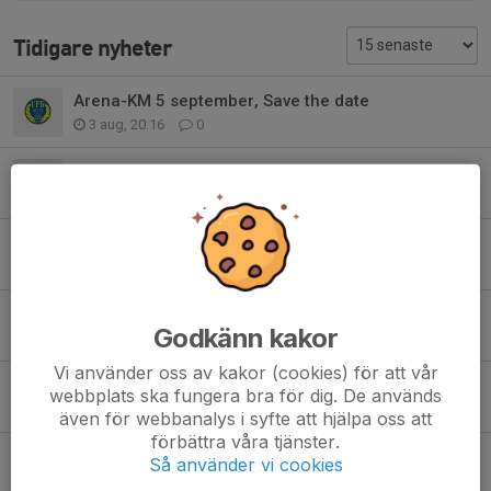
Tidigare nyheter
Arena-KM 5 september, Save the date
3 aug, 20:16
0
Nytt klubbrekord i diskus
6 jul, 12:30
7
Sommarträning juli
28 jun, 11:14
0
Ingen tränare på plats imorgon kl10-12
Godkänn kakor
27 jun, 18:24
0
Vi använder oss av kakor (cookies) för att vår
Träningsbank 7-10år
webbplats ska fungera bra för dig. De används
16 jun, 17:42
0
även för webbanalys i syfte att hjälpa oss att
förbättra våra tjänster.
Undantagsdatum för möjlighet att träna på IP
Så använder vi cookies
16 jun, 17:33
0