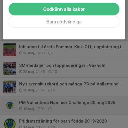
Godkänn alla kakor
Bokade träningstider juni
8 jun, 17:39
0
Bara nödvändiga
Ärevarvet i Sollentuna
2 jun, 16:00
0
Inbjudan till årets Sommar-Kick-Off, uppdatering tid mm
26 maj, 16:50
1
SM-medaljer och topplaceringar i Vaxholm
23 maj, 21:45
10
Nytt svenskt rekord och många PB på Vallentuna Hammer Challenge
20 maj, 21:44
6
PM Vallentuna Hammer Challenge 20 maj 2026
18 maj, 17:01
1
Friidrottsträning för barn födda 2019/2020
14 maj, 10:37
0