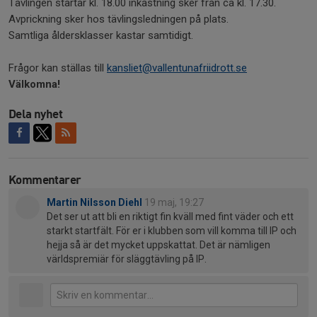
Tävlingen startar kl. 18.00 inkastning sker från ca kl. 17.30.
Avprickning sker hos tävlingsledningen på plats.
Samtliga åldersklasser kastar samtidigt.
Frågor kan ställas till
kansliet@vallentunafriidrott.
se
Välkomna!
Dela nyhet
Kommentarer
Martin Nilsson Diehl
19 maj, 19:27
Det ser ut att bli en riktigt fin kväll med fint väder och ett
starkt startfält. För er i klubben som vill komma till IP och
hejja så är det mycket uppskattat. Det är nämligen
världspremiär för släggtävling på IP.